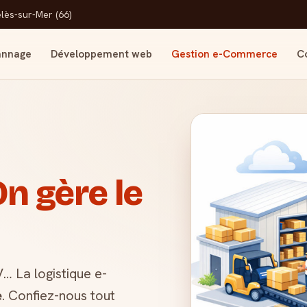
lès-sur-Mer (66)
annage
Développement web
Gestion e-Commerce
C
n gère le
 La logistique e-
e
. Confiez-nous tout