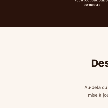
Votre boutique, conçu
sur-mesure
Des
Au-delà du
mise à jo