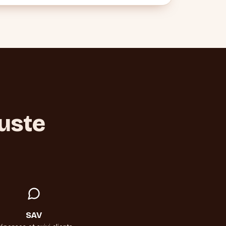
juste
SAV