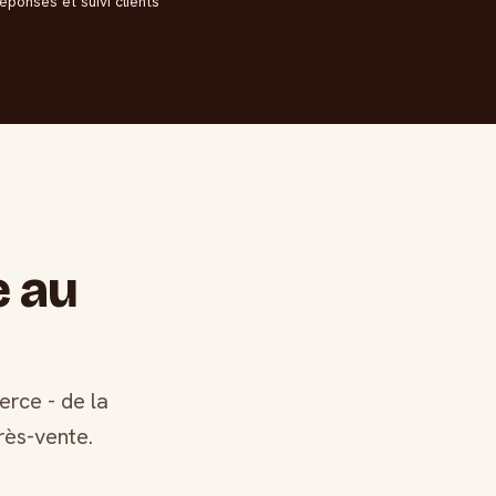
éponses et suivi clients
e au
rce - de la
rès-vente.