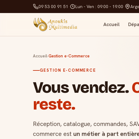
09 53 00 91 51
·
Lun - Ven : 09:00 - 19:00
·
Arge
Accueil
Dép
Accueil
›
Gestion e-Commerce
GESTION E-COMMERCE
Vous vendez.
O
reste.
Réception, catalogue, commandes, SAV…
commerce est
un métier à part entièr