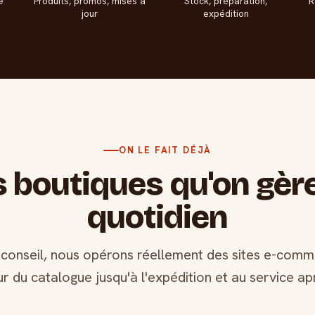
e
Produits, promos, mises à
Stock, préparation,
R
jour
expédition
ON LE FAIT DÉJÀ
 boutiques qu'on gèr
quotidien
 conseil, nous opérons réellement des sites e-comme
ur du catalogue jusqu'à l'expédition et au service ap